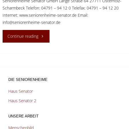
Seniorenheime Senator GmbH Lange Straße 64 27711 Osterholz-
Scharmbeck Telefon: 04791 – 94 12 0 Telefax: 04791 – 94 12 20
Internet: www.seniorenheime-senator.de Email:
info@seniorenheime-senator.de
"Verwaltung
Continue reading
für
beide
Häuser"
DIE SENIORENHEIME
Haus Senator
Haus Senator 2
UNSERE ARBEIT
Menschenbild